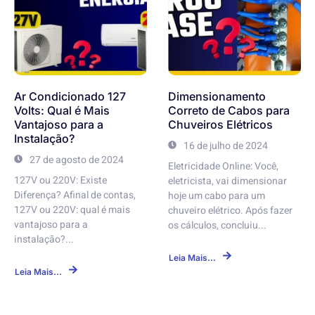
Ar Condicionado 127
Dimensionamento
Volts: Qual é Mais
Correto de Cabos para
Vantajoso para a
Chuveiros Elétricos
Instalação?
16 de julho de 2024
27 de agosto de 2024
Eletricidade Online: Você,
127V ou 220V: Existe
eletricista, vai dimensionar
Diferença? Afinal de contas,
hoje um cabo para um
127V ou 220V: qual é mais
chuveiro elétrico. Após fazer
vantajoso para a
os cálculos, concluiu...
instalação?...
Leia Mais...
Leia Mais...